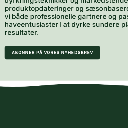
dyrkningsteknikker og markedstend
produktopdateringer og sæsonbaseret 
vi både professionelle gartnere og p
haveentusiaster i at dyrke sundere p
resultater.
ABONNER PÅ VORES NYHEDSBREV