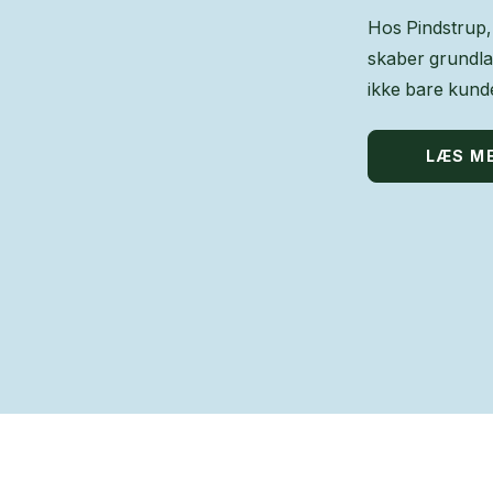
Hos Pindstrup, 
skaber grundla
ikke bare kunde
LÆS M