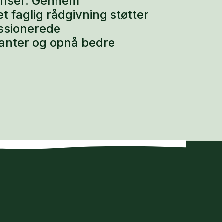
enser. Gennem
faglig rådgivning støtter
assionerede
lanter og opnå bedre