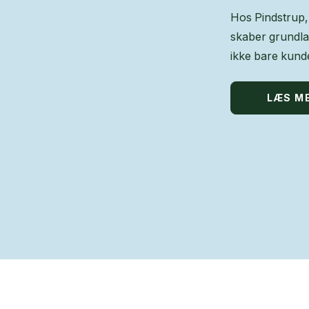
Hos Pindstrup, 
skaber grundla
ikke bare kunde
LÆS M