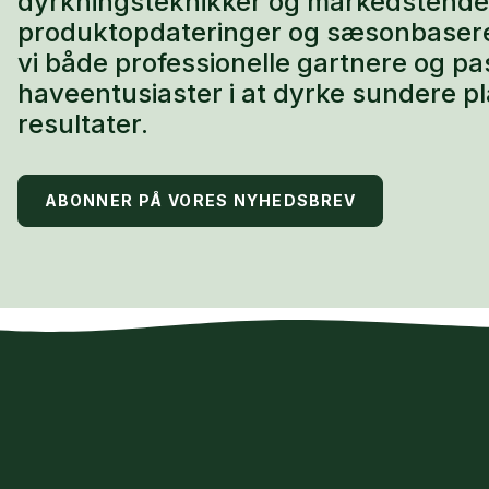
dyrkningsteknikker og markedstend
produktopdateringer og sæsonbaseret 
vi både professionelle gartnere og p
haveentusiaster i at dyrke sundere p
resultater.
ABONNER PÅ VORES NYHEDSBREV