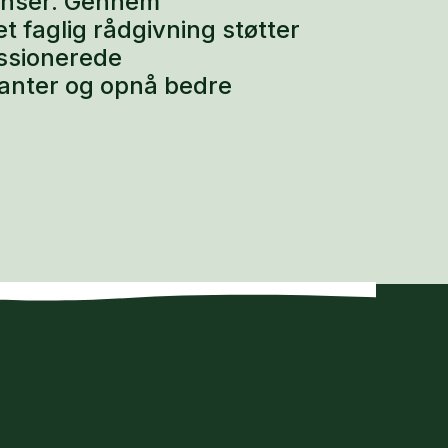
enser. Gennem
faglig rådgivning støtter
assionerede
lanter og opnå bedre